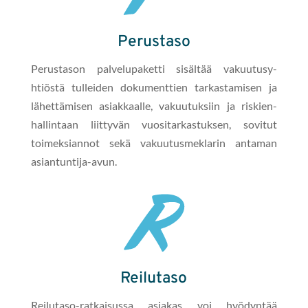
Perustaso
Perus­ta­son palvelu­paket­ti sisältää vaku­u­tusy­
htiöstä tullei­den doku­ment­tien tarkas­tamisen ja
lähet­tämisen asi­akkaalle, vaku­u­tuk­si­in ja riskien­
hallintaan liit­tyvän vuosi­tarkas­tuk­sen, sovi­tut
toimek­sian­not sekä vaku­u­tus­meklar­in anta­man
asiantuntija-avun.
Reilutaso
Reilu­ta­so-ratkais­us­sa asi­akas voi hyö­dyn­tää