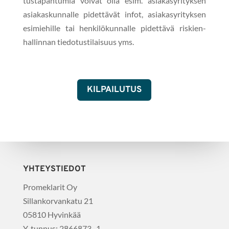
tustapah­tu­mia voivat olla esim. asi­akasyri­tyk­sen
asi­akaskun­nalle pidet­tävät infot, asi­akasyri­tyk­sen
esimiehille tai henkilökun­nalle pidet­tävä riskien­
hallinnan tiedo­tusti­laisu­us yms.
KIL­PAILU­TUS
YHTEYSTIEDOT
Promeklar­it Oy
Sil­lanko­r­vankatu 21
05810 Hyvinkää
Y‑tunnus: 2866873–1