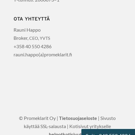
OTA
YHTEYTTÄ
Rau­ni Happo
Bro­ker,
,
CEO
YVTS
+358 40 550 4286
rauni.happo(a)promeklarit.fi
© Promeklarit Oy |
Tietosuojaseloste
| Sivusto
käyttää SSL-salausta | Kotisivut yritykselle
helpotkotisivut.fi