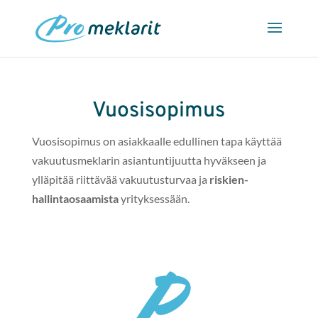
Vuosisopimus
Vuo­sisopimus on asi­akkaalle edulli­nen tapa käyt­tää
vaku­u­tus­meklar­in asiantun­ti­ju­ut­ta hyväk­seen ja
ylläpitää riit­tävää vaku­u­tus­tur­vaa ja
riskien­
hallintaosaamista
yrityksessään.