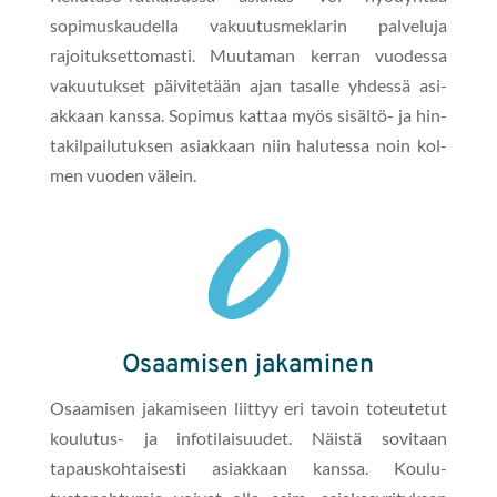
sopimuskaudel­la vaku­u­tus­meklar­in palvelu­ja
rajoituk­set­tomasti. Muu­ta­man ker­ran vuodessa
vaku­u­tuk­set päivitetään ajan tasalle yhdessä asi­
akkaan kanssa. Sopimus kat­taa myös sisältö- ja hin­
tak­il­pailu­tuk­sen asi­akkaan niin halutes­sa noin kol­
men vuo­den välein.
Osaamisen jakaminen
Osaamisen jakamiseen liit­tyy eri tavoin toteutetut
koulu­tus- ja infoti­laisu­udet. Näistä sovi­taan
tapausko­htais­es­ti asi­akkaan kanssa. Koulu­