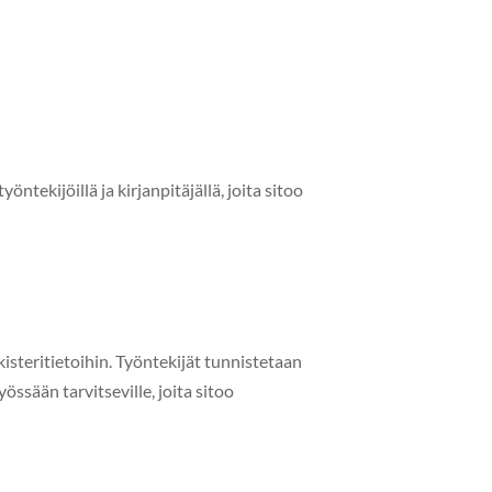
ek­i­jöil­lä ja kir­jan­pitäjäl­lä, joi­ta sitoo
er­i­ti­etoi­hin. Työn­tek­i­jät tun­nis­te­taan
työssään tarvit­seville, joi­ta sitoo