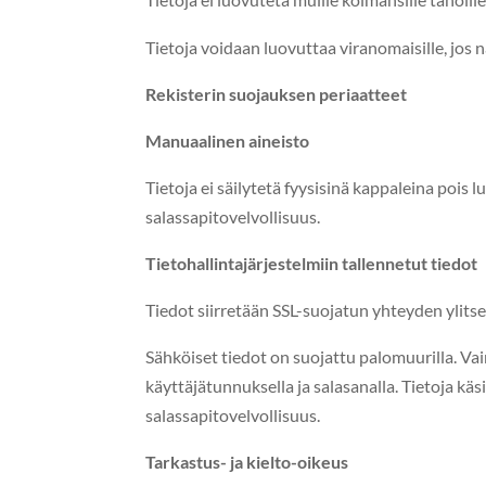
Tieto­ja voidaan luovut­taa vira­nomaisille, jos
Rek­isterin suo­jauk­sen periaatteet
Man­u­aa­li­nen aineisto
Tieto­ja ei säi­lytetä fyy­sis­inä kap­paleina pois lu
salassapitovelvollisuus.
Tieto­hallinta­jär­jestelmi­in tal­len­netut tiedot
Tiedot siir­retään SSL-suo­jatun yhtey­den ylitse
Sähköiset tiedot on suo­jat­tu palo­muuril­la. Vain e
käyt­täjä­tun­nuk­sel­la ja salasanal­la. Tieto­ja kä
salassapitovelvollisuus.
Tarkas­tus- ja kielto-oikeus