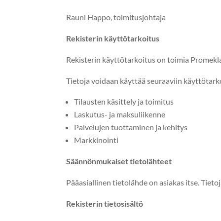
Rau­ni Hap­po, toimitusjohtaja
Rek­isterin käyttötarkoitus
Rek­isterin käyt­tö­tarkoi­tus on toimia Promekl
Tieto­ja voidaan käyt­tää seu­raavi­in käyttötark
Tilausten käsit­te­ly ja toimitus
Lasku­tus- ja maksuliikenne
Palvelu­jen tuot­ta­mi­nen ja kehitys
Markki­noin­ti
Sään­nön­mukaiset tietolähteet
Pääasialli­nen tietolähde on asi­akas itse. Tieto
Rek­isterin tietosisältö