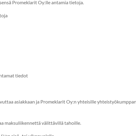
 itsen­sä Promeklar­it Oy:lle antamia tietoja.
toja
nta­mat tiedot
ovut­taa asi­akkaan ja Promeklar­it Oy:n yhteisille yhteistyökump­pane
 mak­suli­iken­net­tä välit­tävil­lä tahoille.
e
:n sisä- tai ulkopuolella.