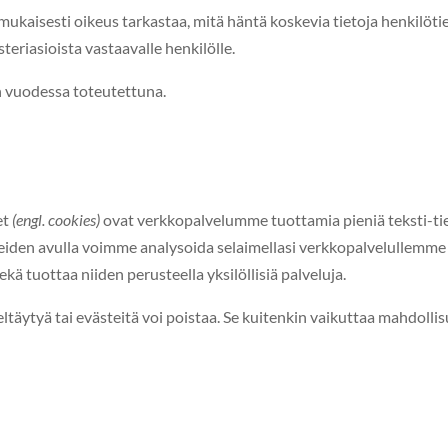
kaises­ti oikeus tarkas­taa, mitä hän­tä koske­via tieto­ja henkilöti­etor
ste­ri­asioista vas­taavalle henkilölle.
an vuodessa toteutettuna.
et
(engl. cook­ies)
ovat verkkopalvelumme tuot­tamia pieniä tek­sti-tiedo
. Evästei­den avul­la voimme analysoi­da selaimel­lasi verkkopalvelullem
sekä tuot­taa niiden perus­teel­la yksilöl­lisiä palveluja.
eltäy­tyä tai evästeitä voi pois­taa. Se kuitenkin vaikut­taa mah­dol­lis