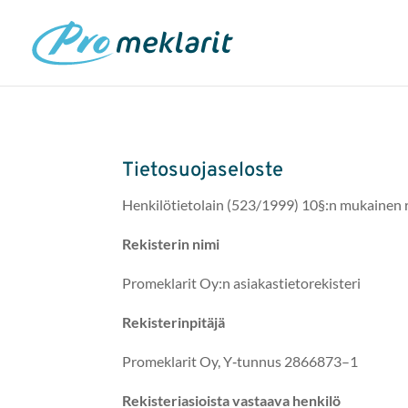
Tietosuojaseloste
Henkilöti­eto­lain (523/1999) 10§:n mukainen r
Rek­isterin nimi
Promeklar­it Oy:n asiakastietorekisteri
Rek­ister­in­pitäjä
Promeklar­it Oy, Y‑tunnus 2866873–1
Rek­iste­ri­asioista vas­taa­va henkilö