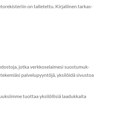
ek­isteri­in on tal­letet­tu. Kir­jalli­nen tarkas­
s­to­ja, jot­ka verkkose­laime­si suos­tu­muk­
me tekemiäsi palvelupyyn­töjä, yksilöidä sivus­toa
uuk­si­imme tuot­taa yksilöl­lisiä laadukkai­ta