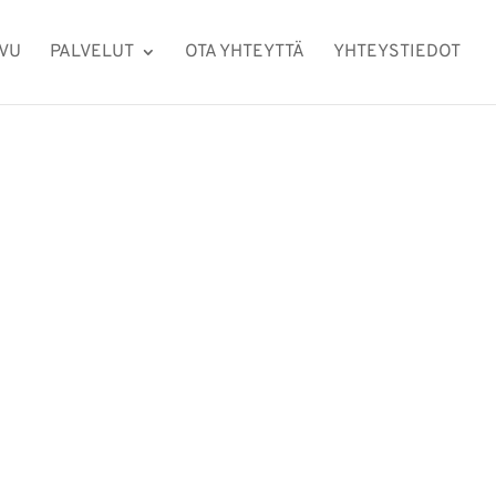
IVU
PALVELUT
OTA YHTEYTTÄ
YHTEYSTIEDOT