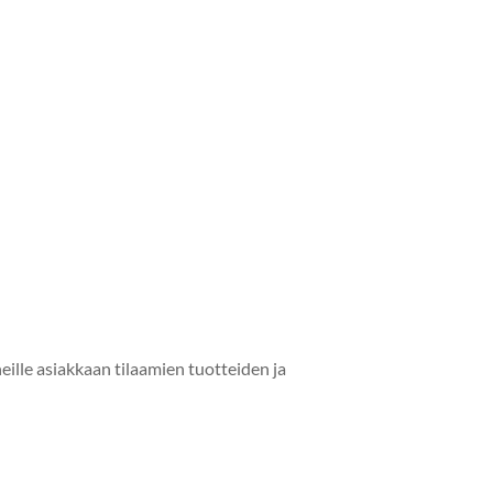
ille asi­akkaan tilaamien tuot­tei­den ja